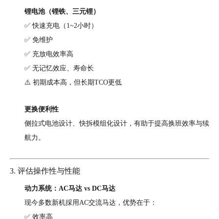
锂电池（锂铁、三元锂）
✅ 快速充电（1~2小时）
✅ 免维护
✅ 充放电效率高
✅ 无记忆效应、寿命长
⚠️ 初期成本高，但长期TCO更低
更换便利性
侧拉式电池设计、快拆模组化设计，有助于提高换班效率与续
航力。
3. 评估操作性与性能
动力系统：AC马达 vs DC马达
现今多数新机採用AC交流马达，优势在于：
✅ 效率高