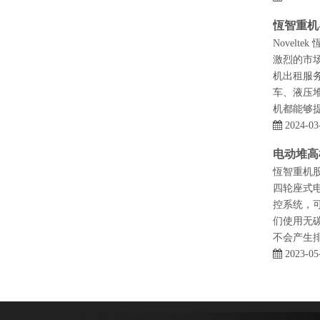
恆智重机
Novel
激烈的市场
机出租服务
车、液压堆
机都能够提
2024-03
电动堆高
恆智重机股
四轮座式
控系统，
们使用无
不会产生
2023-05