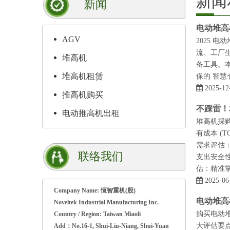
新闻
新闻
电动堆高
AGV
2025
流、工厂生产
堆高机
备工具。
堆高机租赁
保的 智慧
2025-12
推高机购买
不踩雷！
电动推高机出租
堆高机採
有成本 (
需求评估
联络我们
支出安全性
估：精准
2025-06
Company Name: 恆智重机(股)
电动堆高
Noveltek Industrial Manufacturing Inc.
购买电动
Country / Region: Taiwan Miaoli
大评估要点
Add：No.16-1, Shui-Liu-Niang, Shui-Yuan