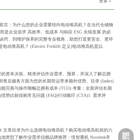
更多 »
） 前言：为什么您的企业需要转向电动堆高机？在当代仓储物
不再是选项，而是企业追求 高效率、低成本 与响应 ESG 永续发展 的必
选购诀窍、到维护保养的完整专业视角，助您打造更安全、更环
 (Electric Forklift 定义)电动堆高机是以
要的资本决策。精准评估作业需求、预算，并深入了解总拥
化和售后服务方面为您的长期营运带来额外优势。目录 (Index)
完善与操作顺畅总拥有成本 (TCO) 考量：全面评估长期
採购常见问题 (FAQ)行动唿吁 (CTA)1. 需求评
X 文章目录为什么选择电动堆高机？购买电动堆高机前的六
型了解作业需求信赖品牌推荐：恆智重机 Noveltek常