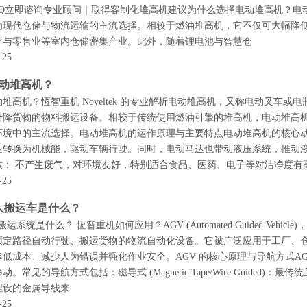
AQ立即谘询专业顾问｜取得客制化堆高机建议为什么选择电动堆高机？电动堆高机（
为现代仓储与物流运输的主流选择。相较于燃油堆高机，它不仅可大幅降
疗与零售业等室内仓储密集产业。此外，随着锂电池与智慧仓
-25
动堆高机？
堆高机？恆智重机 Noveltek 的专业解析电动堆高机，又称电动叉车
升降货物的物料搬运设备。相较于传统使用燃油引擎的堆高机，电动堆高
环境中的主流选择。电动堆高机的运作原理与主要特点电动堆高机的核心
达转换为机械能，驱动车辆行驶。同时，电动马达也带动液压系统，推动
放： 不产生废气，对环境友好，特别适合食品、医药、电子等对洁净度有
-25
无人搬运车是什么？
搬运系统是什么？ 恆智重机如何应用？AGV (Automated Guided V
预定路径自动行驶、搬运货物的物流自动化设备。它被广泛应用于工厂、
降低成本、减少人为错误并强化作业安全。AGV 的核心原理与导航方式A
。常见的导航方式包括：磁导式 (Magnetic Tape/Wire Guide
埋设的金属导线来
-25