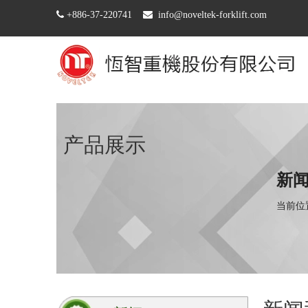

+886-37-220741

info@noveltek-forklift.com
产品展示
新
当前位