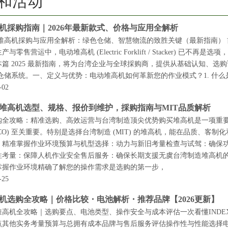
和活动
机採购指南｜2026年最新款式、价格与应用全解析
 电动堆高机採购与应用全解析：绿色仓储、智慧物流的致胜关键（最新指南
与零售营运中，电动堆高机 (Electric Forklift / Stacker) 已
本篇 2025 最新指南，将为台湾企业与全球採购商，提供从基础认知、
仓储系统。一、定义与优势：电动堆高机如何革新您的作业模式？1. 什么是电动堆高机？
-02
堆高机选型、规格、报价到维护，採购指南与MIT品质解析
购全攻略：精准选购、高效运营与台湾制造顶尖优势购买堆高机是一项重
TCO) 至关重要。特别是选择台湾制造 (MIT) 的堆高机，能在品质、客制
：精准掌握作业环境预算与机型选择：动力与新旧考量检查与试驾：确保功能
考量：保障人机作业安全售后服务：确保长期支援无虞台湾制造堆高机的优势比较
掌握作业环境精确了解您的操作需求是选购的第一步，
-25
机选购全攻略｜价格比较・电池解析・推荐品牌【2026更新】
堆高机全攻略｜选购要点、电池类型、操作安全与成本评估一次看懂INDE
其他实务考量预算与总拥有成本品牌与售后服务评估操作性与性能选择电池类