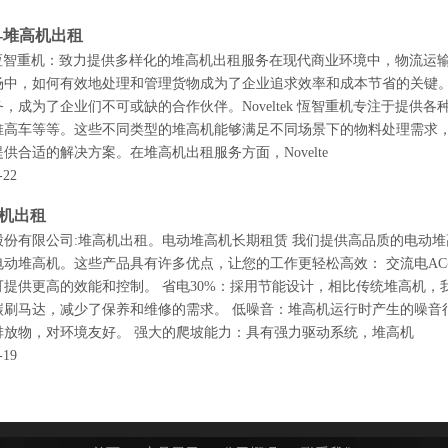
-堆高机出租
tek 恆智重机：致力提供多样化的堆高机出租服务在现代商业环境中，物
中，如何有效地处理和管理货物成为了企业追求效率和成本节省的关键。而在
，成为了企业们不可或缺的合作伙伴。Noveltek 恆智重机专注于提
高车等等。这些不同类型的堆高机能够满足不同场景下的物料处理需求，从轻
供合适的解决方案。在堆高机出租服务方面，Novelte
-22
机出租
份有限公司:堆高机出租。电动堆高机长期租赁 我们提供高品质的电动堆高机和电
电动堆高机。这些产品具有许多优点，让您的工作更轻松高效： 交流电A
可提供更高的效能和控制。 省电30%：採用节能设计，相比传统堆高机，
碳刷马达，减少了保养和维修的需求。 低噪音：堆高机运行时产生的噪音
排放物，对环境友好。 强大的爬坡能力：具有强力驱动系统，堆高机
-19