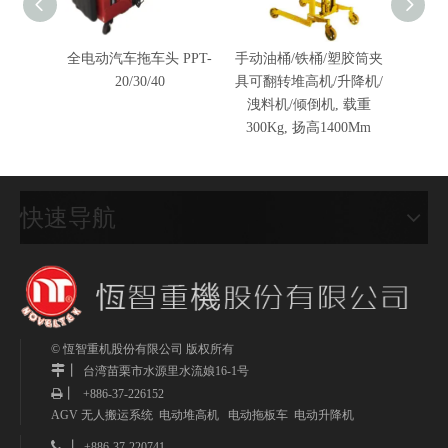
全电动汽车拖车头 PPT-
手动油桶/铁桶/塑胶筒夹
全电动
20/30/40
具可翻转堆高机/升降机/
载重10
洩料机/倾倒机, 载重
300Kg, 扬高1400Mm
快速导航
© 恆智重机股份有限公司 版权所有
丨
台湾
苗栗市水源里水流娘16-1号
丨
+886-37-226152

AGV 无人搬运系统 电动堆高机 电动拖板车 电动升降机
 丨
+886-37-220741