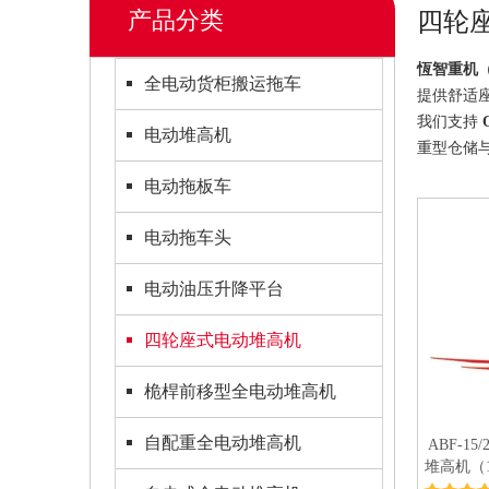
产品分类
四轮
恆智重机（
全电动货柜搬运拖车
提供舒适
我们支持
电动堆高机
重型仓储与
电动拖板车
电动拖车头
电动油压升降平台
四轮座式电动堆高机
桅桿前移型全电动堆高机
自配重全电动堆高机
ABF-15
堆高机（1.5
高30