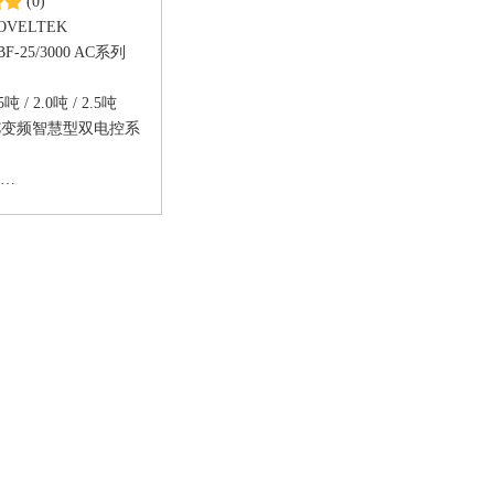
(0)
OVELTEK
BF-25/3000 AC系列
吨 / 2.0吨 / 2.5吨
C变频智慧型双电控系
达，免保养
的驱动系统
油压动力方向系统
全舒适型座椅
回生充电
高级无铅PU烤漆，耐锈
6.35米三节式型桅桿、
冷冻型及特殊夹头等可
 可接受客制化订制 全