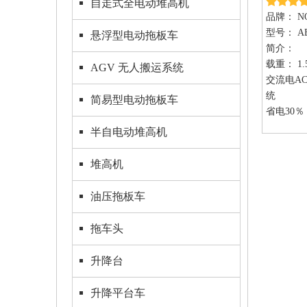
自走式全电动堆高机
品牌：
N
型号：
A
悬浮型电动拖板车
简介：
载重： 1.5
AGV 无人搬运系统
交流电A
统
简易型电动拖板车
省电30％
无碳刷马
半自电动堆高机
低噪音
无污染
堆高机
爬坡力强
静音型全
油压拖板车
可调式安
反制剎车
拖车头
全车採最
耐用
升降台
扬高2米至
防爆型、
升降平台车
选配订制