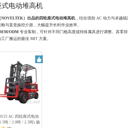
座式电动堆高机
NOVELTEK）
出品的
四轮座式电动堆高机
，结合强劲 AC 动力与卓越
座舱与直觉操控介面，大幅提升长时作业效率。
OEM/ODM
专业客制，可针对不同门桅高度或特殊属具进行调整。其零排放
工厂搬运的最佳 MIT 方案。
/20/25 AC 四轮座式电动
吨 / 2.0吨 / 2.5吨) 扬
00Mm - noveltek