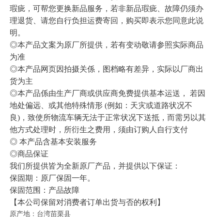
瑕疵，可帮您更换新品服务，若非新品瑕疵、故障仍须办
理退货、请您自行负担运费寄回，购买即表示您同意此说
明。
◎本产品文案为原厂所提供，若有变动敬请参照实际商品
为准
◎本产品网页因拍摄关係，图档略有差异，实际以厂商出
货为主
◎本产品係由生产厂商或供应商免费提供基本运送， 若因
地处偏远、或其他特殊情形 (例如：天灾或道路状况不
良)，致使所物流车辆无法于正常状况下送抵，而需另以其
他方式处理时，所衍生之费用，须由订购人自行支付
◎ 本产品含基本安装服务
◎商品保证
我们所提供皆为全新原厂产品，并提供以下保证：
保固期：原厂保固一年。
保固范围：产品故障
【本公司保留对消费者订单出货与否的权利】
原产地：台湾苗栗县