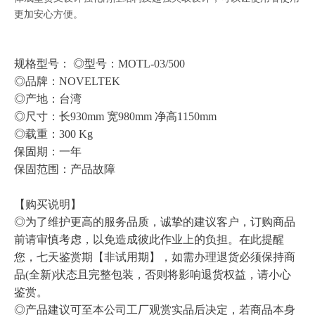
更加安心方便。
规格型号：
◎型号：MOTL-03/500
◎品牌：NOVELTEK
◎产地：台湾
◎尺寸：长930mm 宽980mm 净高1150mm
◎载重：300 Kg
保固期：一年
保固范围：产品故障
【购买说明】
◎为了维护更高的服务品质，诚挚的建议客户，订购商品
前请审慎考虑，以免造成彼此作业上的负担。在此提醒
您，七天鉴赏期【非试用期】，如需办理退货必须保持商
品(全新)状态且完整包装，否则将影响退货权益，请小心
鉴赏。
◎产品建议可至本公司工厂观赏实品后决定，若商品本身